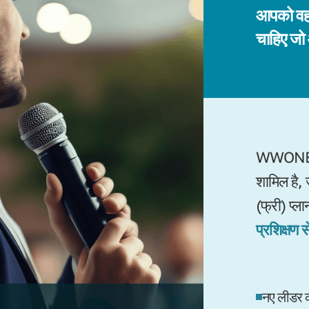
आपको वह 
चाहिए जो
WWONE में 
शामिल है, 
(फ्री) प्ल
प्रशिक्षण 
नए लीडर 