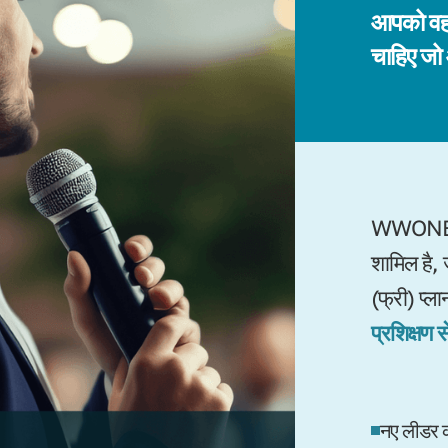
आपको वह 
चाहिए जो
WWONE में 
शामिल है, 
(फ्री) प्ल
प्रशिक्षण 
नए लीडर 